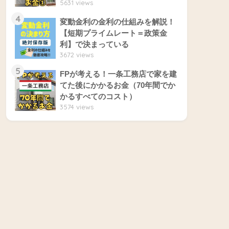
5631 views
4
変動金利の金利の仕組みを解説！
【短期プライムレート＝政策金
利】で決まっている
3672 views
5
FPが考える！一条工務店で家を建
てた後にかかるお金（70年間でか
かるすべてのコスト）
3574 views