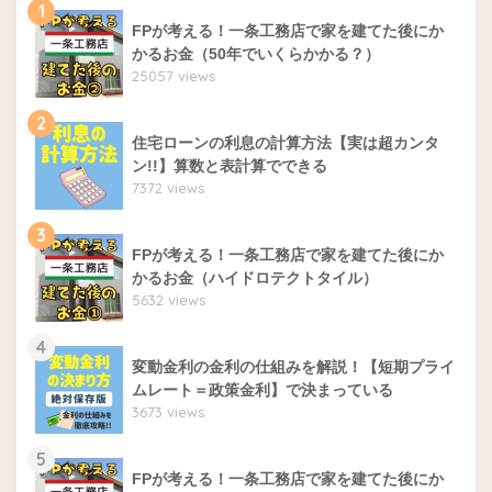
1
FPが考える！一条工務店で家を建てた後にか
かるお金（50年でいくらかかる？）
25057 views
2
住宅ローンの利息の計算方法【実は超カンタ
ン!!】算数と表計算でできる
7372 views
3
FPが考える！一条工務店で家を建てた後にか
かるお金（ハイドロテクトタイル）
5632 views
4
変動金利の金利の仕組みを解説！【短期プライ
ムレート＝政策金利】で決まっている
3673 views
5
FPが考える！一条工務店で家を建てた後にか