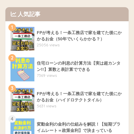
人気記事
1
FPが考える！一条工務店で家を建てた後にか
かるお金（50年でいくらかかる？）
25056 views
2
住宅ローンの利息の計算方法【実は超カンタ
ン!!】算数と表計算でできる
7369 views
3
FPが考える！一条工務店で家を建てた後にか
かるお金（ハイドロテクトタイル）
5631 views
4
変動金利の金利の仕組みを解説！【短期プラ
イムレート＝政策金利】で決まっている