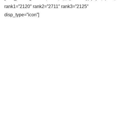
rank1=”2120″ rank2=”2711″ rank3=”2125″
disp_type=”icon”]