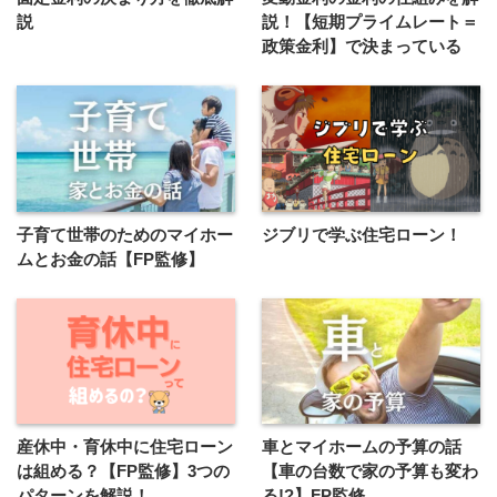
説
説！【短期プライムレート＝
政策金利】で決まっている
子育て世帯のためのマイホー
ジブリで学ぶ住宅ローン！
ムとお金の話【FP監修】
産休中・育休中に住宅ローン
車とマイホームの予算の話
は組める？【FP監修】3つの
【車の台数で家の予算も変わ
パターンを解説！
る!?】FP監修