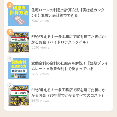
2
住宅ローンの利息の計算方法【実は超カンタ
ン!!】算数と表計算でできる
7367 views
3
FPが考える！一条工務店で家を建てた後にか
かるお金（ハイドロテクトタイル）
5630 views
4
変動金利の金利の仕組みを解説！【短期プライ
ムレート＝政策金利】で決まっている
3672 views
5
FPが考える！一条工務店で家を建てた後にか
かるお金（70年間でかかるすべてのコスト）
3573 views