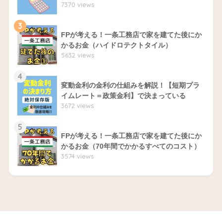
7370 views
3
FPが考える！一条工務店で家を建てた後にか
かるお金（ハイドロテクトタイル）
5632 views
4
変動金利の金利の仕組みを解説！【短期プラ
イムレート＝政策金利】で決まっている
3672 views
5
FPが考える！一条工務店で家を建てた後にか
かるお金（70年間でかかるすべてのコスト）
3574 views