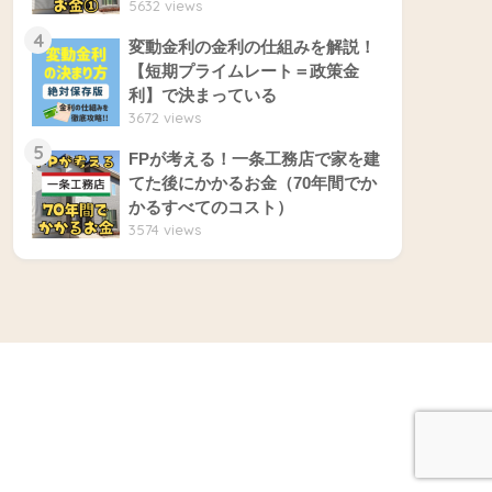
5632 views
4
変動金利の金利の仕組みを解説！
【短期プライムレート＝政策金
利】で決まっている
3672 views
5
FPが考える！一条工務店で家を建
てた後にかかるお金（70年間でか
かるすべてのコスト）
3574 views